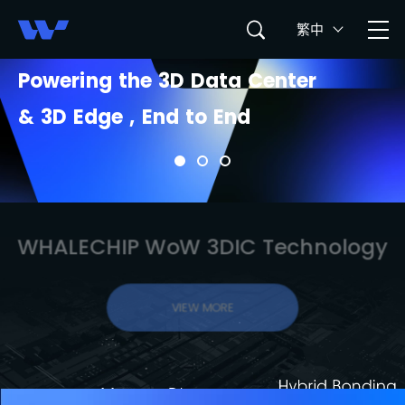
鯨鏈科技股份有限公司 WHALE
繁中
P
o
w
e
r
i
n
g
t
h
e
3
D
D
a
t
a
C
e
n
t
e
r
&
3
D
E
d
g
e
,
E
n
d
t
o
E
n
d
WHALECHIP WoW 3DIC Technology
VIEW MORE